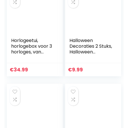
Horlogeetui,
Halloween
horlogebox voor 3
Decoraties 2 Stuks,
horloges, van
Halloween
bamboehout met
Heksenhoed
kijkvenster
Decoratie,
Halloween Hoed
€
34.99
€
9.99
Verlicht,
Heksenhoed
Decoratie Led
Tuin…