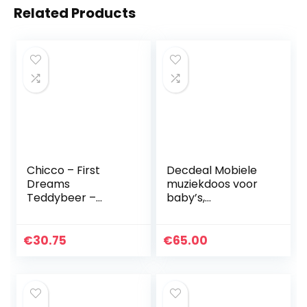
Related Products
Chicco – First
Decdeal Mobiele
Dreams
muziekdoos voor
Teddybeer –
baby’s,
Zachte Pluchen
muziekdoos met
Knuffel met
128 MB TF-
Nachtlampje –
geheugenkaart,
€
30.75
€
65.00
Lichteffecten en
draaibare haak, 35
Muziek – Vanaf 0+
liedjes…
Maanden…