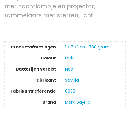
met nachtlampje en projector,
rammelaars met sterren, licht…
Productafmetingen
‎1 x 7 x 1 cm; 780 gram
Colour
‎Multi
Batterijen vereist
‎Nee
Fabrikant
‎SayHia
Fabrikantreferentie
‎8938
Brand
Merk: SayHia