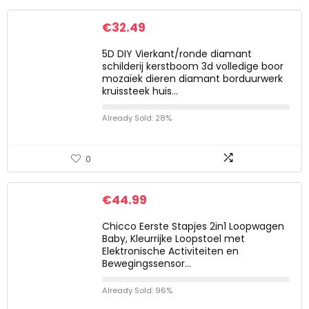
€
32.49
5D DIY Vierkant/ronde diamant
schilderij kerstboom 3d volledige boor
mozaïek dieren diamant borduurwerk
kruissteek huis…
Already Sold: 28%
0
€
44.99
Chicco Eerste Stapjes 2in1 Loopwagen
Baby, Kleurrijke Loopstoel met
Elektronische Activiteiten en
Bewegingssensor…
Already Sold: 96%