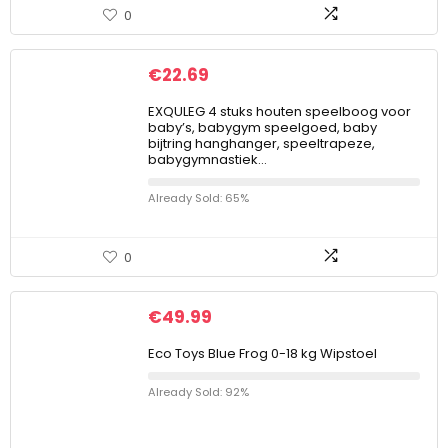
0
€
22.69
EXQULEG 4 stuks houten speelboog voor
baby’s, babygym speelgoed, baby
bijtring hanghanger, speeltrapeze,
babygymnastiek…
Already Sold: 65%
0
€
49.99
Eco Toys Blue Frog 0-18 kg Wipstoel
Already Sold: 92%