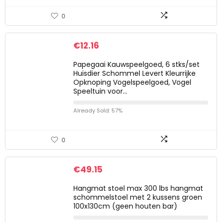
0
€
12.16
Papegaai Kauwspeelgoed, 6 stks/set
Huisdier Schommel Levert Kleurrijke
Opknoping Vogelspeelgoed, Vogel
Speeltuin voor…
Already Sold: 57%
0
€
49.15
Hangmat stoel max 300 lbs hangmat
schommelstoel met 2 kussens groen
100x130cm (geen houten bar)