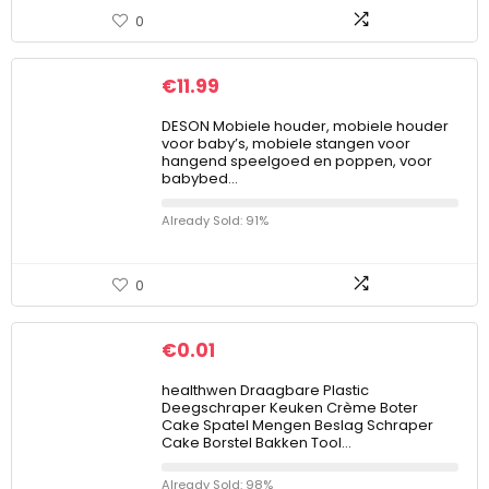
0
€
11.99
DESON Mobiele houder, mobiele houder
voor baby’s, mobiele stangen voor
hangend speelgoed en poppen, voor
babybed…
Already Sold: 91%
0
€
0.01
healthwen Draagbare Plastic
Deegschraper Keuken Crème Boter
Cake Spatel Mengen Beslag Schraper
Cake Borstel Bakken Tool…
Already Sold: 98%