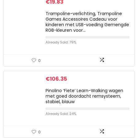
€
19.83
Trampoline-verlichting, Trampoline
Games Accessoires Cadeau voor
kinderen met USB-voeding Gemengde
RGB-kleuren voor…
Already Sold: 79%
0
€
106.35
Pinolino ‘Fiete’ Learn-Walking wagen
met goed doordacht remsysteem,
stabiel, blauw
Already Sold: 24%
0