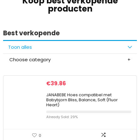
Koop best verkopende
producten
Best verkopende
Toon alles
Choose category
€
39.86
JANABEBE Hoes compatibel met
Babybjorn Bliss, Balance, Soft (Fluor
Heart)
Already Sold: 29%
0