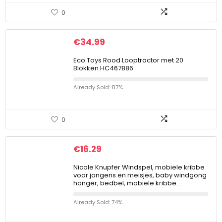
0
€
34.99
Eco Toys Rood Looptractor met 20
Blokken HC467886
Already Sold: 87%
0
€
16.29
Nicole Knupfer Windspel, mobiele kribbe
voor jongens en meisjes, baby windgong
hanger, bedbel, mobiele kribbe…
Already Sold: 74%