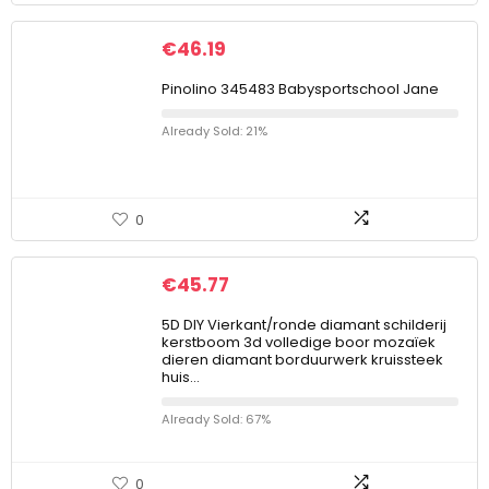
€
46.19
Pinolino 345483 Babysportschool Jane
Already Sold: 21%
0
€
45.77
5D DIY Vierkant/ronde diamant schilderij
kerstboom 3d volledige boor mozaïek
dieren diamant borduurwerk kruissteek
huis…
Already Sold: 67%
0