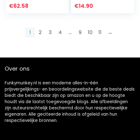
lstok, de perfecte
€
62.58
€
14.90
set voor je kostuum
als oma of opa
voor…
1
2
3
4
…
9
10
11
→
Over ons
Funkymunkey.nl is een moderne alles-in-één
prijsvergelijkings- en beoordelingswebsite die de beste deals
biedt die beschikbaar zijn op amazon en u op de hoogte
houdt via de laatst toegevoegde blogs. Alle afbeeldingen
zijn auteursrechtelijk beschermd door hun respectievelijke
eigenaren. Alle geciteerde inhoud is afgeleid van hun
respectievelijke bronnen.