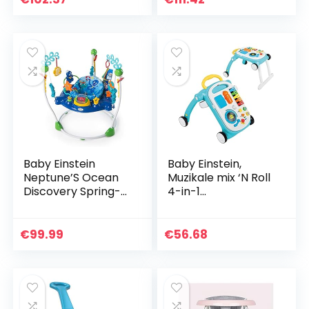
Baby Einstein
Baby Einstein,
Neptune’S Ocean
Muzikale mix ‘N Roll
Discovery Spring-
4-in-1
En Speelcenter,
activiteitenwandel
360 Graden
aar en tafel,
Draaibaar, In
educatieve push
€
99.99
€
56.68
Hoogte
along speelgoed, 4
Verstelbaar, 3
talen, 100…
Talen