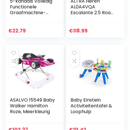
5-kanaals Volledig
ALTRA Heren
Functionele
AL0A4VQA
Graafmachine-
Escalante 2.5 Road
voorlader,
Hardloopschoen
Elektrische RC-
afstandsbediening
€
22.79
€
118.99
Bouwtractor Met
Verlichting, 360…
ASALVO 15549 Baby
Baby Einstein
Walker Hamilton
Activiteitentafel &
Roze, Meerkleurig
Loophulp
€
102.37
€
111.42