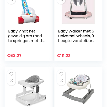
​Baby vindt het
Baby Walker met 6
geweldig om rond
Universal Wheels, 9
te springen met dit
hoogte verstelbare
klassieke
Child Anti-Rollover
duwspeeltje van
Folding Peuter
Fisher-Price
Walker for Girls
€
63.27
€
111.22
Boys From 6…