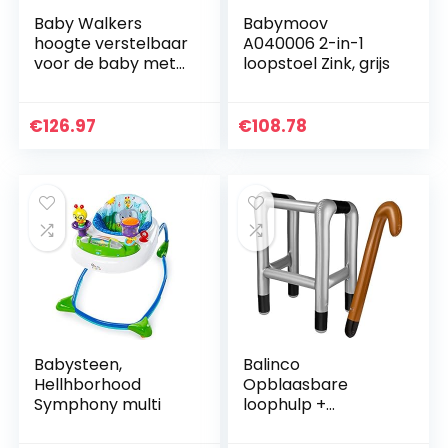
Baby Walkers
Babymoov
hoogte verstelbaar
A040006 2-in-1
voor de baby met
loopstoel Zink, grijs
Easy Clean lade,
Anti-O-vormige
poten
€
126.97
€
108.78
Multifunctionele
Universal wielen…
Babysteen,
Balinco
Hellhborhood
Opblaasbare
Symphony multi
loophulp +
opblaasbare
wandelstok/wande