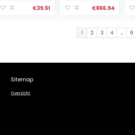
varken schattig
Balance Board
sc
levensecht
Kids
m
€
39.61
€
866.94
varkenspaar,
Verjaardagskabe
ve
nieuwe…
l Klimmen
a
Steiger…
lu
1
2
3
4
…
6
Sitemap
Overzicht