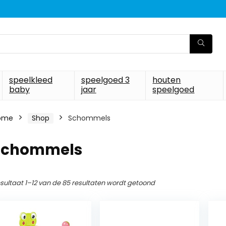
speelkleed
speelgoed 3
houten
baby
jaar
speelgoed
ome
Shop
Schommels
Schommels
sultaat 1–12 van de 85 resultaten wordt getoond