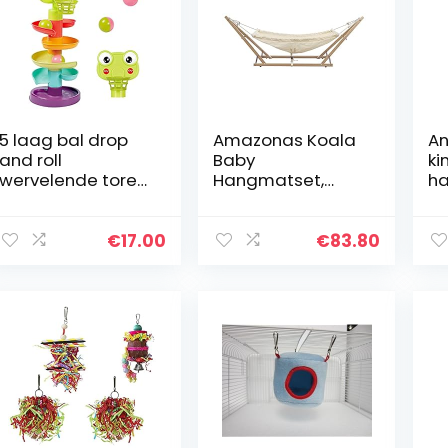
5 laag bal drop
Amazonas Koala
An
and roll
Baby
ki
wervelende toren
Hangmatset,
ha
babyspeelgoed,
Hangmat en
In
marmeren run
Frame, 161 x 45 x
op
speelgoed,
55 cm, 0-9
Ki
€
17.00
€
83.80
peuter vroege
Maanden tot 15
do
ontwikkeling en
kg, Beige
educatief…