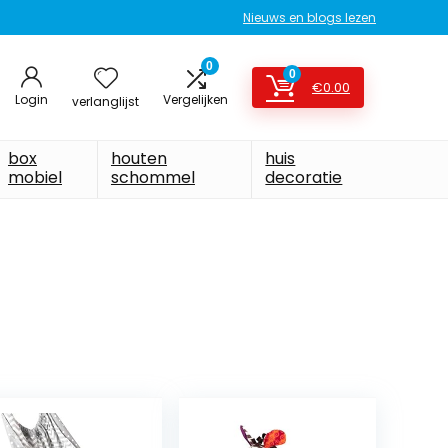
Nieuws en blogs lezen
0
0
€
0.00
Login
Vergelijken
verlanglijst
box
houten
huis
mobiel
schommel
decoratie