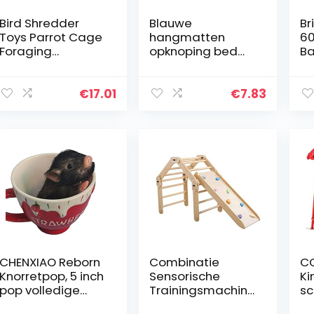
Bird Shredder
Blauwe
Br
Toys Parrot Cage
hangmatten
60
Foraging
opknoping bed
Ba
Chewing
huis voor rat
Po
Opknoping Luffa
vogel hamster
Vi
Toys Accessoires
fretten papegaai
Au
€
17.01
€
7.83
voor parkieten
muis speelgoed
Ui
Parrotlets
Me
valkparkieten…
CHENXIAO Reborn
Combinatie
C
Knorretpop, 5 inch
Sensorische
Ki
pop volledige
Trainingsmachine
sc
lichaam siliconen
Klimmen Driehoek
ki