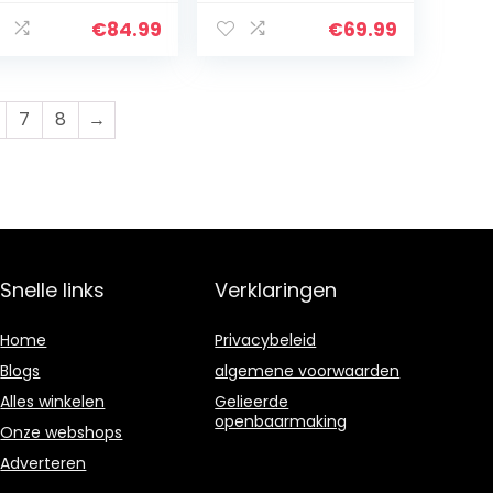
hommelstoel
Schommeltent
et
Set, Max.
€
84.99
€
69.99
iligheidsgordel,
Capaciteit 150 kg,
fneembare
Hangmat Nest
ifel, bank voor…
Pod Hangende…
7
8
→
Snelle links
Verklaringen
Home
Privacybeleid
Blogs
algemene voorwaarden
Alles winkelen
Gelieerde
openbaarmaking
Onze webshops
Adverteren