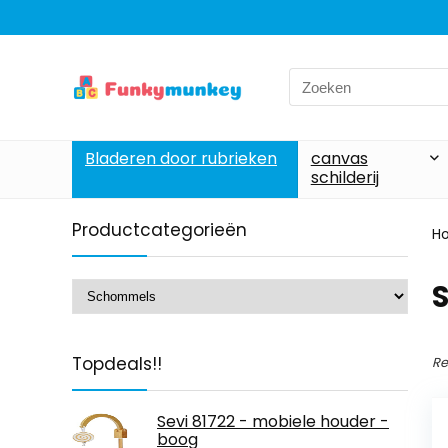
Search
for:
Bladeren door rubrieken
canvas
schilderij
Productcategorieën
H
Topdeals!!
Re
Sevi 81722 - mobiele houder -
boog