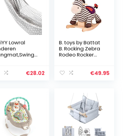
iYY Lowral
B. toys by Battat
nderen
B. Rocking Zebra
ngmat,Swing
Rodeo Rocker
door Outdoor
Zebra
knoping mand,
Hobbelpaard,
ds katoenen
BPA-vrije zebra-
€
28.02
€
49.95
ek tas stoel
pluche en hout,
om op te zitten,
voor…