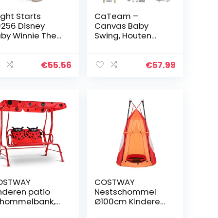
ight Starts
CaTeam –
256 Disney
Canvas Baby
by Winnie The
Swing, Houten
oh Wip Met
Hangende Swing
braties,
Seat Stoel Met
tomatische
Veiligheidsgordel,
€
55.56
€
57.99
tschakelfunctie,
Duurzame Baby
lodieën…
Hangmat Stoel,
Outdoor…
OSTWAY
COSTWAY
nderen patio
Nestschommel
hommelbank,
Ø100cm Kinderen
nderen veranda
Hangstoel