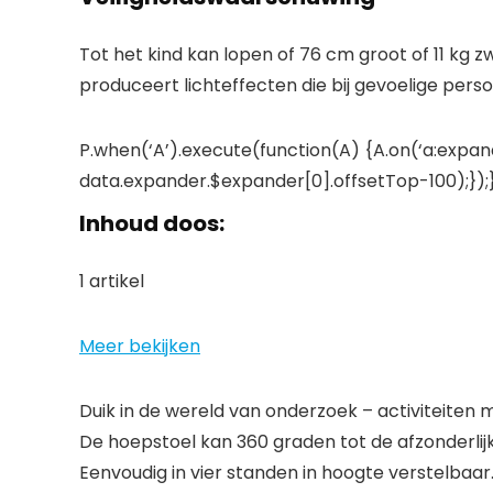
Tot het kind kan lopen of 76 cm groot of 11 kg 
produceert lichteffecten die bij gevoelige per
P.when(‘A’).execute(function(A) {A.on(‘a:expand
data.expander.$expander[0].offsetTop-100);});}
Inhoud doos:
1 artikel
Meer bekijken
Duik in de wereld van onderzoek – activiteiten m
De hoepstoel kan 360 graden tot de afzonderli
Eenvoudig in vier standen in hoogte verstelbaar