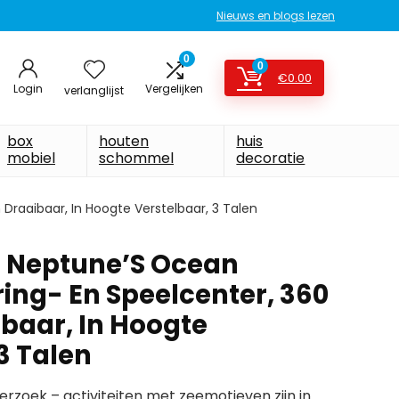
Nieuws en blogs lezen
0
0
€
0.00
Login
Vergelijken
verlanglijst
box
houten
huis
mobiel
schommel
decoratie
Draaibaar, In Hoogte Verstelbaar, 3 Talen
n Neptune’S Ocean
ing- En Speelcenter, 360
baar, In Hoogte
3 Talen
erzoek – activiteiten met zeemotieven zijn in