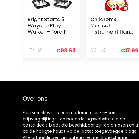
Bright Starts 3
Children’S
Ways to Play
Musical
Walker – Ford F-
Instrument Hand
150 Raptor,
Knock on the
loophulp zwart
Piano Toy 8
Tone Colorful
€
98.63
€
17.99
Wooden Toy
Percussion
Xylophone
Over ons
Funkymunkey.nl is een moderne alles-in-één
prijsvergelijkings- en beoordelingswebsite die de
beste deals biedt die beschikbaar zijn op amazon en u
op de hoogte houdt via de laatst toegevoegde blogs.
Alle afbeeldingen zijn auteursrechtelijk beschermd