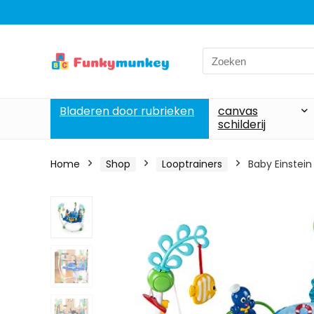
Search
for:
Bladeren door rubrieken
canvas
schilderij
Home
Shop
Looptrainers
Baby Einstein