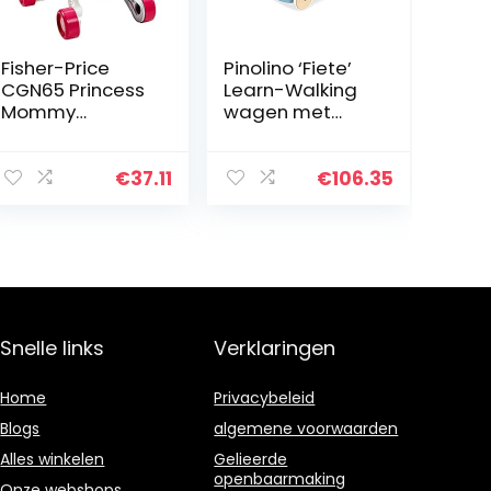
Fisher-Price
Pinolino ‘Fiete’
CGN65 Princess
Learn-Walking
Mommy
wagen met
muziekplezier
goed
poppenwagen
doordacht
remsysteem,
€
37.11
€
106.35
stabiel, blauw
Snelle links
Verklaringen
Home
Privacybeleid
Blogs
algemene voorwaarden
Alles winkelen
Gelieerde
openbaarmaking
Onze webshops