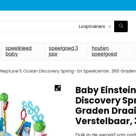
Looptrainers
speelkleed
speelgoed 3
houten
baby
jaar
speelgoed
 Neptune’S Ocean Discovery Spring- En Speelcenter, 360 Graden 
Baby Einstei
Discovery Spr
Graden Draai
Verstelbaar, 
Duik in de wereld van ond