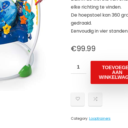
elke richting te vinden.
De hoepstoel kan 360 gra
gedraaid.
Eenvoudig in vier standen
€
99.99
TOEVOEG
AAN
WINKELWA
Category:
Looptrainers