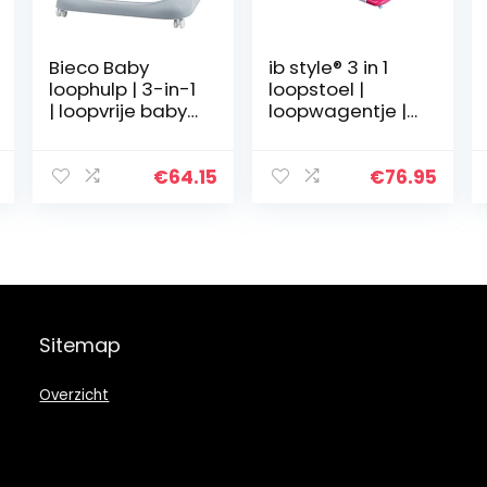
Bieco Baby
ib style® 3 in 1
loophulp | 3-in-1
loopstoel |
| loopvrije baby
loopwagentje |
vanaf 6
met
maanden |
schommelfuncti
babywalker |
e | licht en
€
64.15
€
76.95
speelcentrum
geluid |
met activiteit en
EN1273:2005 |
melodieën…
groene
Sitemap
Overzicht