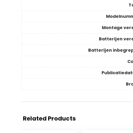
T
Modelnum
Montage vere
Batterijen vere
Batterijen inbegre
Co
Publicatieda
Br
Related Products