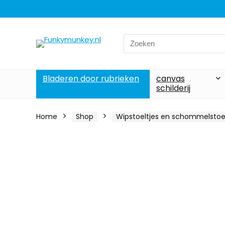
Search
for:
Bladeren door rubrieken
canvas
schilderij
Home
Shop
Wipstoeltjes en schommelstoel