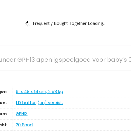
Frequently Bought Together Loading...
Bouncer GPH13 apenligspeelgoed voor baby’
gen
‎61 x 48 x 51 cm; 2.58 kg
jen:
‎1 D batterij(en) vereist.
tem
‎GPH13
cht
‎20 Pond