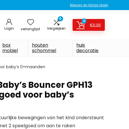
Nieuws en blogs lezen
0
0
€
0.00
Login
Vergelijken
verlanglijst
box
houten
huis
mobiel
schommel
decoratie
voor baby’s 0+maanden
 Baby’s Bouncer GPH13
goed voor baby’s
atuurlijke bewegingen van het kind ondersteunt
et 2 speelgoed om aan te raken