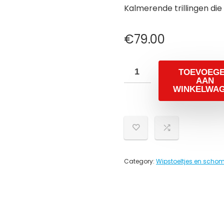
Kalmerende trillingen di
€
79.00
TOEVOEG
AAN
WINKELWA
Category:
Wipstoeltjes en schom