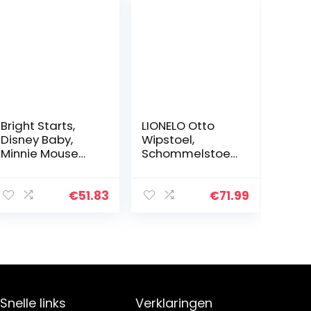
Bright Starts,
LIONELO Otto
Disney Baby,
Wipstoel,
Minnie Mouse
Schommelstoel
Rosy Skies
kinderen van 0
babywip met
tot 9kg,
rustgevende
Natuurgeluiden
€
51.83
€
71.99
trillingen met 7
5
melodieën, 3
Schommelsnelh
speelgoed…
eden
Speelgoed,
hoofdkussen…
Snelle links
Verklaringen