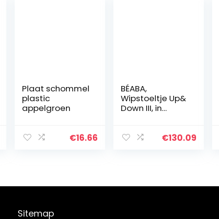
Plaat schommel
BÉABA,
plastic
Wipstoeltje Up&
appelgroen
Down III, in
hoogte
verstelbaar,
voor baby‘s en
€
16.66
€
130.09
kinderen, 3
kantelstanden,
5-punts…
Sitemap