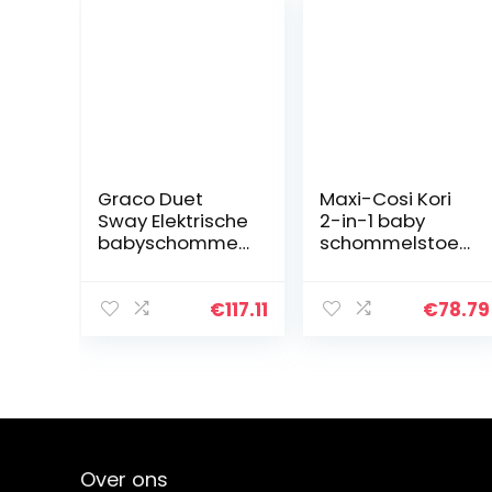
Graco Duet
Maxi-Cosi Kori
Sway Elektrische
2-in-1 baby
babyschommel
schommelstoel,
met wip,
lichtgewicht
geboorte tot 9
wipstoel met
kg, met
comfortabele
€
117.11
€
78.79
speelbeugel en
zitverkleiner, 0 –
trilling,
9 kg, Essential…
meerdere
snelheden…
Over ons