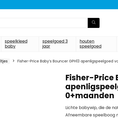
speelkleed
speelgoed 3
houten
baby
jaar
speelgoed
tjes
Fisher-Price Baby’s Bouncer GPH13 apenligspeelgoed 
Fisher-Price
apenligspeel
0+maanden
Lichte babywip, die de n
Afneembare speelboog m