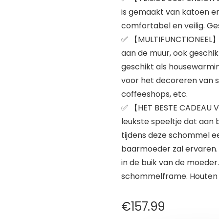
is gemaakt van katoen en
comfortabel en veilig. Ge
✅ 【MULTIFUNCTIONEEL】 k
aan de muur, ook geschik
geschikt als housewarming
voor het decoreren van 
coffeeshops, etc.
✅ 【HET BESTE CADEAU VO
leukste speeltje dat aa
tijdens deze schommel ee
baarmoeder zal ervaren. 
in de buik van de moeder
schommelframe. Houten s
€
157.99