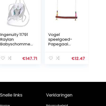
Ingenuity 11791
Vogel
Raylan
speelgoed-
Babyschommel
Papegaai
Comfort Incl.
Hangende
Wip,
Schommel
Afneembaar En
Speelgoed
€
147.71
€
12.47
Bruikbaar Als
Papegaai
Schommelstoel,
Schommel
Met Muziek…
Speelgoed
Houten
Hangende
Schommel
Hangbrug…
Snelle links
Verklaringen
Home
Privacybeleid