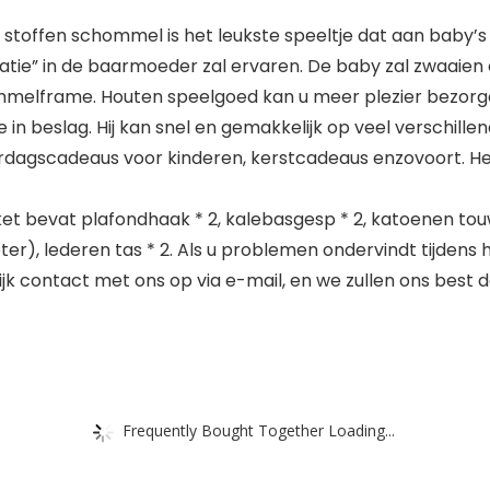
ffen schommel is het leukste speeltje dat aan baby’s
e” in de baarmoeder zal ervaren. De baby zal zwaaien e
mmelframe. Houten speelgoed kan u meer plezier bezorg
 beslag. Hij kan snel en gemakkelijk op veel verschill
rdagscadeaus voor kinderen, kerstcadeaus enzovoort. Het
evat plafondhaak * 2, kalebasgesp * 2, katoenen touw 
r), lederen tas * 2. Als u problemen ondervindt tijdens 
jk contact met ons op via e-mail, en we zullen ons best 
Frequently Bought Together Loading...