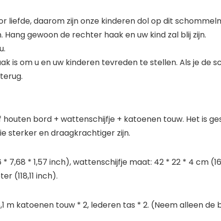
 liefde, daarom zijn onze kinderen dol op dit schommel
Hang gewoon de rechter haak en uw kind zal blij zijn.
u.
aak is om u en uw kinderen tevreden te stellen. Als je d
terug.
outen bord + wattenschijfje + katoenen touw. Het is geschi
 sterker en draagkrachtiger zijn.
 7,68 * 1,57 inch), wattenschijfje maat: 42 * 22 * ​​4 cm (1
 (118,11 inch).
 6,1 m katoenen touw * 2, lederen tas * 2. (Neem alleen 