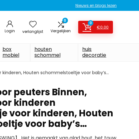
Nieuws en blogs lezen
0
0
€
0.00
Login
Vergelijken
verlanglijst
box
houten
huis
mobiel
schommel
decoratie
 kinderen, Houten schommelstoeltje voor baby’s…
r peuters Binnen,
or kinderen
e voor kinderen, Houten
ltje voor baby’s…
WING】 Het is gemaakt van glad hout, het touw