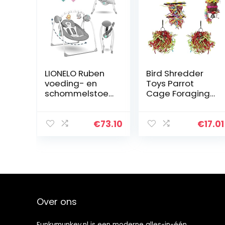
LIONELO Ruben
Bird Shredder
voeding- en
Toys Parrot
schommelstoel
Cage Foraging
67 x 70 X 61-69
Chewing
cm Baby tot 9
Opknoping Luffa
kg, 2 geleidelijke
Toys
€
73.10
€
17.01
verstelling, stil
Accessoires
werk, 5…
voor parkieten
Parrotlets
valkparkieten…
Over ons
Funkymunkey.nl is een moderne alles-in-één