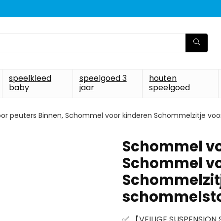
speelkleed
speelgoed 3
houten
baby
jaar
speelgoed
r peuters Binnen, Schommel voor kinderen Schommelzitje voor
Schommel voo
Schommel vo
Schommelzitj
schommelstoe
✅ 【VEILIGE SUSPENSION S