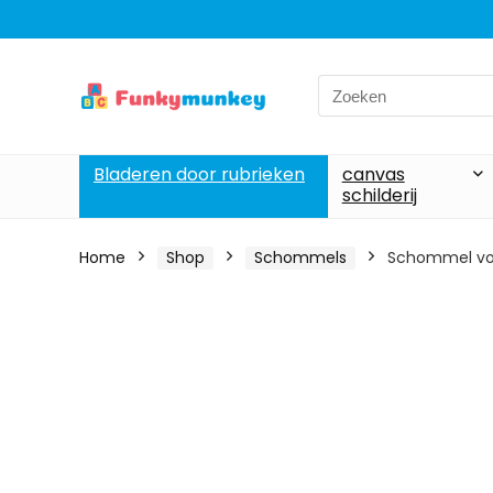
Search
for:
Bladeren door rubrieken
canvas
schilderij
Home
Shop
Schommels
Schommel voo