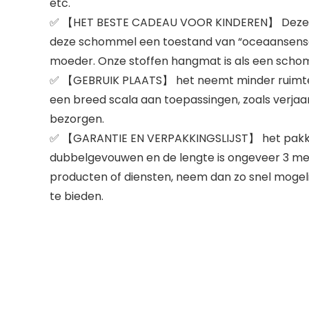
etc.
✅ 【HET BESTE CADEAU VOOR KINDEREN】 Deze sto
deze schommel een toestand van “oceaansensati
moeder. Onze stoffen hangmat is als een scho
✅ 【GEBRUIK PLAATS】 het neemt minder ruimte in
een breed scala aan toepassingen, zoals verjaa
bezorgen.
✅ 【GARANTIE EN VERPAKKINGSLIJST】 het pakket b
dubbelgevouwen en de lengte is ongeveer 3 mete
producten of diensten, neem dan zo snel mogeli
te bieden.