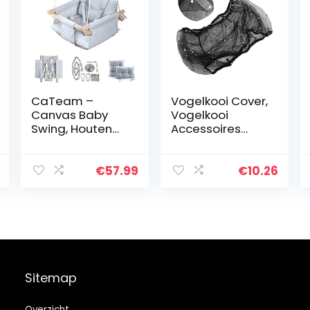
CaTeam –
Vogelkooi Cover,
Canvas Baby
Vogelkooi
Swing, Houten
Accessoires
Hangende
Nylon Mesh
Swing Seat
Duurzaam voor
Stoel Met
Vogelkooi(black
€
57.99
€
10.26
Veiligheidsgord
)
el, Duurzame
Baby Hangmat
Stoel, Outdoor…
Sitemap
Overzicht