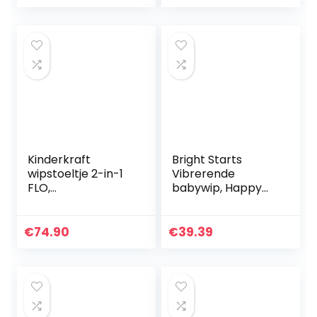
wiegje,
opvouwbaar,
liggende…
Kinderkraft
Bright Starts
wipstoeltje 2-in-1
Vibrerende
FLO,
babywip, Happy
babyschommel,
Safari met
wipstoel,
melodieën,
schommelstoeltje
volumeregeling,
€
74.90
€
39.39
met trilfunctie,
afneembare
speelboog,
hoofdsteun en
speeltjes…
speelboog en 3…