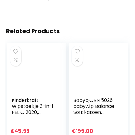
Related Products
Kinderkraft
BabybjÖRN 5026
Wipstoeltje 3-in-1
babywip Balance
FELIO 2020,
Soft katoen
wipstoel voor
Kaki/Beige
baby’s, sitter,
schommelstoel,
€
45.99
€
199.00