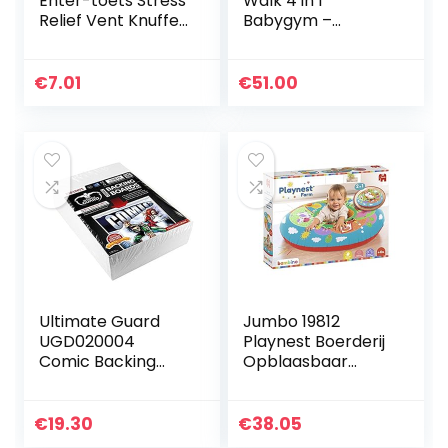
Enter-toets Stress
Walk 4 in 1
Relief Vent Knuffel
Babygym –
Met USB Voor
Activiteitencentru
Verjaardagscadea
m en Loopwagen –
u Computer
Educatief
€
7.01
€
51.00
Ontluchting Dutje
Speelgoed met
Kussen…
Licht en Geluid – 3…
Ultimate Guard
Jumbo ‎19812
UGD020004
Playnest Boerderij
Comic Backing
Opblaasbaar
Boards, wit
kussen Speelgoed
Baby Kinderen
vanaf 0 maanden
€
19.30
€
38.05
Nederlands