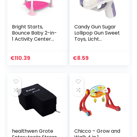
Bright Starts,
Candy Gun Sugar
Bounce Baby 2-in-
Lollipop Gun Sweet
1 Activity Center
Toys, Licht
Jumper en tafel –
Speelgoed Lollipop
Speelse
Opslag, Snoep
handpalmen met
Speelgoed
€
110.39
€
8.59
7 interactief
Verrassingsideeën
speelgoed…
Geschenken…
healthwen Grote
Chicco – Grow and